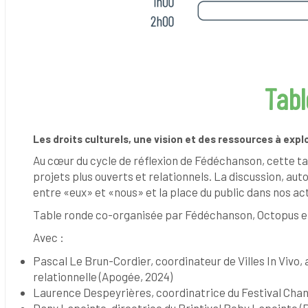
Tabl
Les droits culturels, une vision et des ressources à expl
Au cœur du cycle de réflexion de Fédéchanson, cette tab
projets plus ouverts et relationnels. La discussion, aut
entre «eux» et «nous» et la place du public dans nos act
Table ronde co-organisée par Fédéchanson, Octopus et 
Avec :
Pascal Le Brun-Cordier, coordinateur de Villes In Vivo, 
relationnelle (Apogée, 2024)
Laurence Despeyrières, coordinatrice du Festival Chant
Dany Lapointe, directrice du Printival Boby Lapointe (