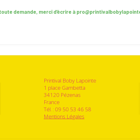
toute demande, merci d’écrire à pro@printivalbobylapoin
Printival Boby Lapointe
1 place Gambetta
34120 Pézenas
France
Tél. : 09 50 53 46 58
Mentions Légales