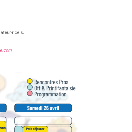
ateur·rice·s.
te.com