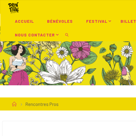
Skip
to
content
ACCUEIL
BÉNÉVOLES
FESTIVAL
BILLE
NOUS CONTACTER
SEARCH
Home
Rencontres Pros