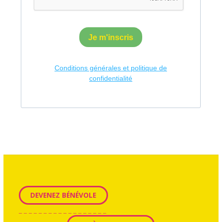
DEVENEZ BÉNÉVOLE
_ _ _ _ _ _ _ _ _ _ _ _ _ _ _ _ _ _