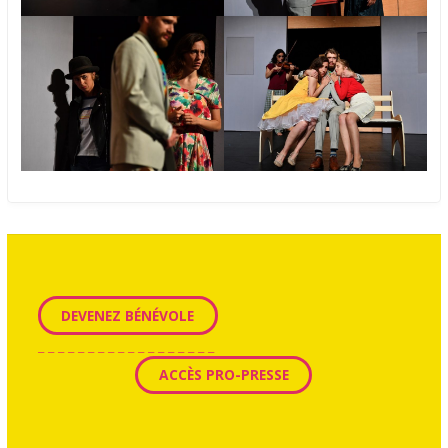
DEVENEZ BÉNÉVOLE
_ _ _ _ _ _ _ _ _ _ _ _ _ _ _ _ _ _
ACCÈS PRO-PRESSE