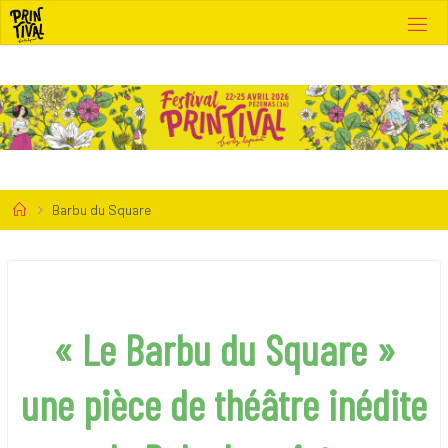
Skip
to
content
Home
Barbu du Square
« Le Barbu du Square
»
une pièce de théâtre inédite