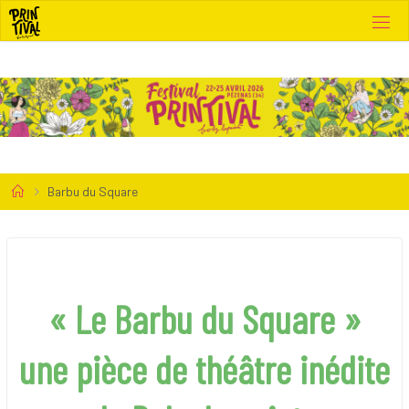
Skip
to
content
Home
Barbu du Square
« Le Barbu du Square
»
une pièce de théâtre inédite