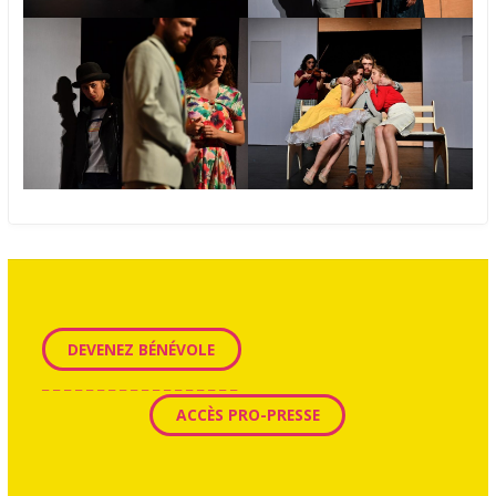
DEVENEZ BÉNÉVOLE
_ _ _ _ _ _ _ _ _ _ _ _ _ _ _ _ _ _
ACCÈS PRO-PRESSE