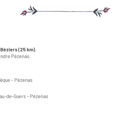
t
Béziers (25 km)
.
oindre Pézenas.
Évêque – Pézenas
lnau-de-Guers – Pézenas