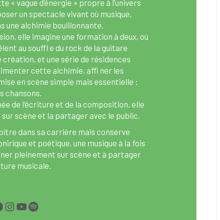
te « vague d’énergie » propre à l’univers
poser un spectacle vivant où musique,
s une alchimie bouillonnante.
ion, elle imagine une formation à deux, où
lent au souffl e du rock de la guitare
e création, et une série de résidences
imenter cette alchimie, affi ner les
mise en scène simple mais essentielle :
des chansons.
ée de l’écriture et de la composition, elle
sur scène et la partager avec le public.
itre dans sa carrière mais conserve
onirique et poétique, une musique à la fois
arner pleinement sur scène et à partager
nture musicale.
acebook
Instagram
YouTube
Spotify