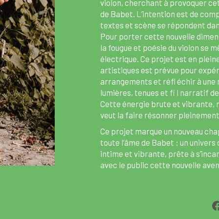
violon, cherchant à provoquer cet
de Babet. L’intention est de com
textes et scène se répondent dan
Pour porter cette nouvelle dimens
la fougue et poésie du violon se mê
électrique. Ce projet est en plein
artistiques est prévue pour expér
arrangements et réfl échir à une 
lumières, tenues et fi l narratif 
Cette énergie brute et vibrante, n
veut la faire résonner pleinement 
Ce projet marque un nouveau chap
toute l’âme de Babet : un univers 
intime et vibrante, prête à s’inc
avec le public cette nouvelle ave
F