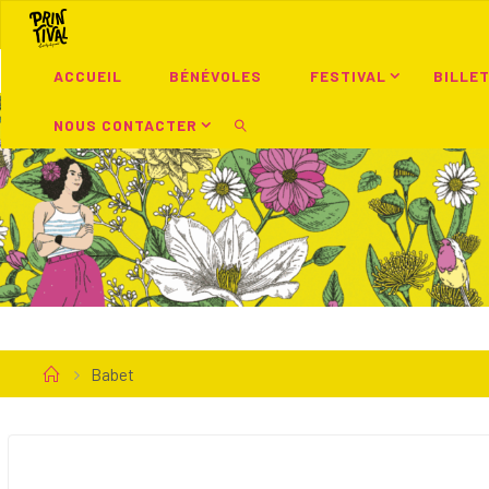
Skip
to
content
ACCUEIL
BÉNÉVOLES
FESTIVAL
BILLE
NOUS CONTACTER
SEARCH
Home
Babet